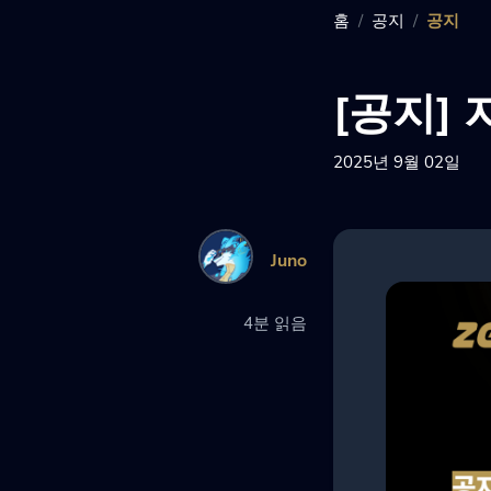
홈
공지
공지
[공지]
2025년 9월 02일
Juno
4분 읽음