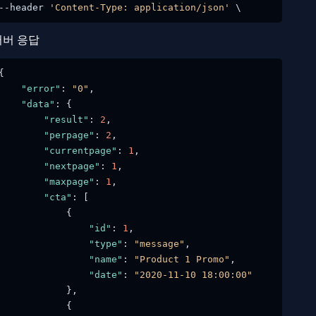
--header 
'Content-Type: application/json'
서버 응답
{
"error"
:
"0"
,
"data"
:
{
"result"
:
2
,
"perpage"
:
2
,
"currentpage"
:
1
,
"nextpage"
:
1
,
"maxpage"
:
1
,
"cta"
:
[
{
"id"
:
1
,
"type"
:
"message"
,
"name"
:
"Product 1 Promo"
,
"date"
:
"2020-11-10 18:00:00"
}
,
{