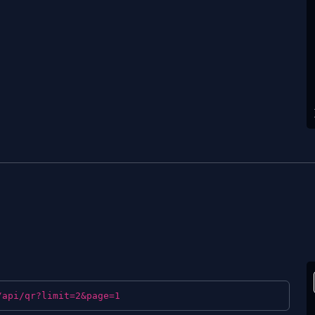
/api/qr?limit=2&page=1