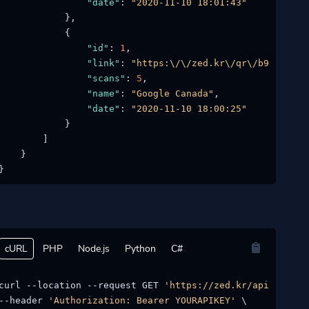
"date"
:
"2020-11-10 18:01:43"
}
,
{
"id"
:
1
,
"link"
:
"https:\/\/zed.kr\/qr\/b9edfe"
,
"scans"
:
5
,
"name"
:
"Google Canada"
,
"date"
:
"2020-11-10 18:00:25"
}
]
}
}
cURL
PHP
Node.js
Python
C#
curl --location --request GET 
'https://zed.kr/api/qr/:id
--header 
'Authorization: Bearer YOURAPIKEY'
 \
