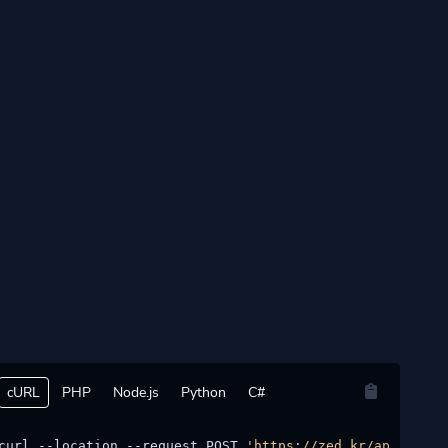
cURL
PHP
Node.js
Python
C#
curl --location --request POST 
'https://zed.kr/api/accou