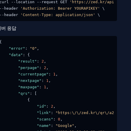
curl --location --request GET 
'https://zed.kr/api/qr?lim
--header 
'Authorization: Bearer YOURAPIKEY'
 \

--header 
'Content-Type: application/json'
서버 응답
{
"error"
:
"0"
,
"data"
:
{
"result"
:
2
,
"perpage"
:
2
,
"currentpage"
:
1
,
"nextpage"
:
1
,
"maxpage"
:
1
,
"qrs"
:
[
{
"id"
:
2
,
"link"
:
"https:\/\/zed.kr\/qr\/a2d5e"
,
"scans"
:
0
,
"name"
:
"Google"
,