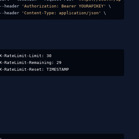
--header 
'Authorization: Bearer YOURAPIKEY'
 \

--header 
'Content-Type: application/json'
 \ 
X-RateLimit-Limit: 30
X-RateLimit-Remaining: 29
X-RateLimit-Reset: TIMESTAMP