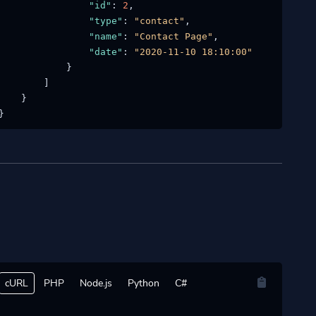
"id"
:
2
,
"type"
:
"contact"
,
"name"
:
"Contact Page"
,
"date"
:
"2020-11-10 18:10:00"
}
]
}
}
cURL
PHP
Node.js
Python
C#