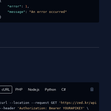
{
"error"
:
1
,
"message"
:
"An error occurred"
}
cURL
PHP
Node.js
Python
C#
curl --location --request GET 
'https://zed.kr/api/overla
--header 
'Authorization: Bearer YOURAPIKEY'
 \
